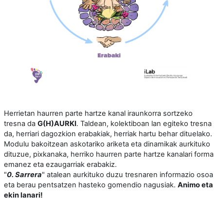
Herrietan haurren parte hartze kanal iraunkorra sortzeko
tresna da
G(H)AURKI
. Taldean, kolektiboan lan egiteko tresna
da, herriari dagozkion erabakiak, herriak hartu behar dituelako.
Modulu bakoitzean askotariko ariketa eta dinamikak aurkituko
dituzue, pixkanaka, herriko haurren parte hartze kanalari forma
emanez eta ezaugarriak erabakiz.
"
0. Sarrera
" atalean aurkituko duzu tresnaren informazio osoa
eta berau pentsatzen hasteko gomendio nagusiak.
Animo eta
ekin lanari!