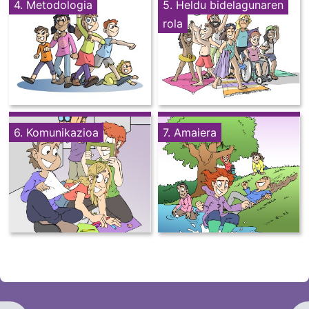
4. Metodologia
5. Heldu bidelagunaren
rola
6. Komunikazioa
7. Amaiera