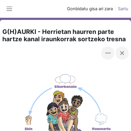
Joan eduki nagusira zuzenean
Gonbidatu gisa ari zara
Sartu
Alboko panela
G(H)AURKI - Herrietan haurren parte
hartze kanal iraunkorrak sortzeko tresna