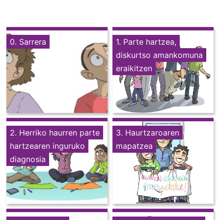
0. Sarrera
1. Parte hartzea,
diskurtso amankomuna
eraikitzen
2. Herriko haurren parte
3. Haurtzaroaren
hartzearen inguruko
mapatzea
diagnosia