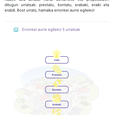
ditugun urratsak: prestatu, kontatu, erabaki, eraiki eta
erabili. Bost urrats, hamaika erronkei aurre egiteko!
Erronkei aurre egiteko 5 urratsak