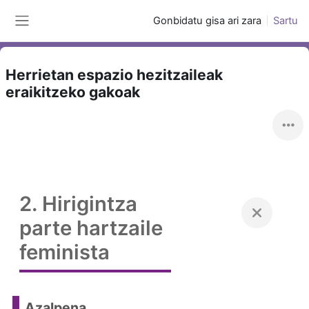
Joan eduki nagusira zuzenean
Gonbidatu gisa ari zara
Sartu
Alboko panela
Herrietan espazio hezitzaileak
eraikitzeko gakoak
2. Hirigintza
parte hartzaile
feminista
Azalpena