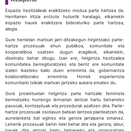
Espazio hezitzaileak eraikitzeko modua parte hartzea da.
Herritarren iritzia entzute hutsetik haratago, elkarrekin
espazio hauek eraikitzera bideraturiko parte hartzea,
alegia.
Gure herrietan martxan jarri ditzakegun hirgintzako parte-
hartze prozesuak ehun publikoa, komunitate eta
kooperatiboa osatzen dugun eragileok, elkarrekin,
diseinatu behar ditugu. Izan ere, hirigintza hezitzailea
komunitatea berregituratzeko eta berriz ere komunitate
izaten ikasteko balio duen erreminta da, gobernantza
kolaboratiborako erreminta. Horrek esperientzia
komunitario txikiak martxan jartzeko aukera ematen du.
Gure proiektuetan hirigintza parte hartzaile feminista
bermatzeko hurrengo lerroetan aintzat hartu beharreko
pausoak, kontzeptuak eta prozedurak azaltzen dira. Parte-
hartze prozesuak osotasun batean lantzea planteatzen da,
aurrelanketa bat eginez eta gerora jarraipena emanez.
Lehenik prozesuak behin ireki behar dira eta gerora, labur,
hauek dira aintzat hartu beharreko eta proposatzen