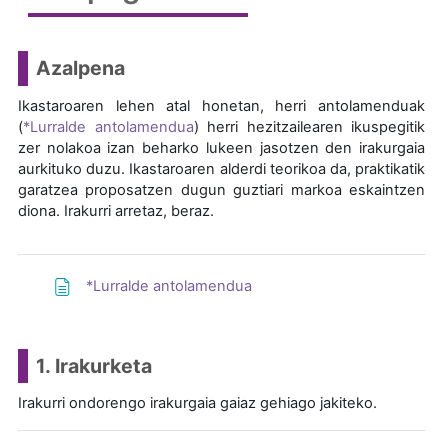
Azalpena
Ikastaroaren lehen atal honetan, herri antolamenduak
(
*Lurralde antolamendua
) herri hezitzailearen ikuspegitik
zer nolakoa izan beharko lukeen jasotzen den irakurgaia
aurkituko duzu. Ikastaroaren alderdi teorikoa da, praktikatik
garatzea proposatzen dugun guztiari markoa eskaintzen
diona. Irakurri arretaz, beraz.
*Lurralde antolamendua
1. Irakurketa
Irakurri ondorengo irakurgaia gaiaz gehiago jakiteko.