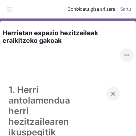
Joan eduki nagusira zuzenean
Gonbidatu gisa ari zara
Sartu
Alboko panela
Herrietan espazio hezitzaileak
eraikitzeko gakoak
1. Herri
antolamendua
herri
hezitzailearen
ikuspegitik